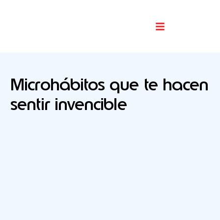
Buscador De Comercios
Microhábitos que te hacen
sentir invencible