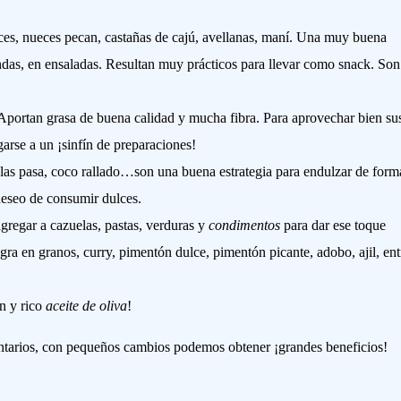
es, nueces pecan, castañas de cajú, avellanas, maní. Una muy buena
das, en ensaladas. Resultan muy prácticos para llevar como snack. Son
s. Aportan grasa de buena calidad y mucha fibra. Para aprovechar bien su
rse a un ¡sinfín de preparaciones!
uelas pasa, coco rallado…son una buena estrategia para endulzar de form
deseo de consumir dulces.
agregar a cazuelas, pastas, verduras y
condimentos
para dar ese toque
gra en granos, curry, pimentón dulce, pimentón picante, adobo, ajil, ent
n y rico
aceite de oliva
!
entarios, con pequeños cambios podemos obtener ¡grandes beneficios!