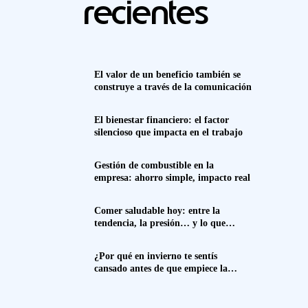
recientes
El valor de un beneficio también se
construye a través de la comunicación
El bienestar financiero: el factor
silencioso que impacta en el trabajo
Gestión de combustible en la
empresa: ahorro simple, impacto real
Comer saludable hoy: entre la
tendencia, la presión… y lo que
realmente funciona
¿Por qué en invierno te sentís
cansado antes de que empiece la
semana? Spoiler: no es solo el frío.