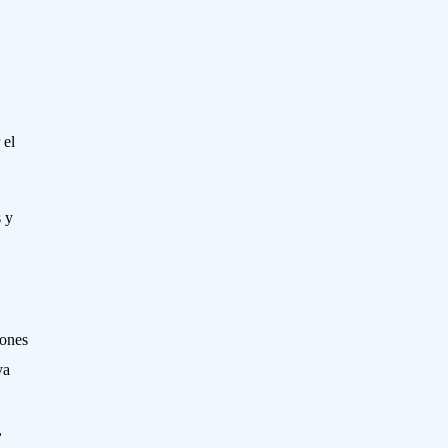
 el
s y
iones
ya
,