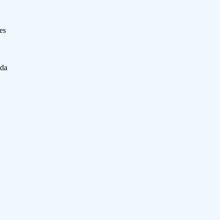
es
ida