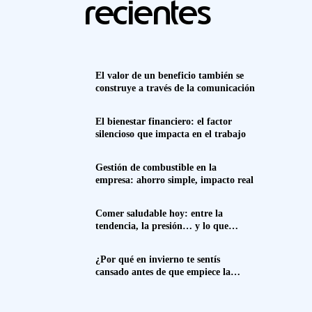
recientes
El valor de un beneficio también se
construye a través de la comunicación
El bienestar financiero: el factor
silencioso que impacta en el trabajo
Gestión de combustible en la
empresa: ahorro simple, impacto real
Comer saludable hoy: entre la
tendencia, la presión… y lo que
realmente funciona
¿Por qué en invierno te sentís
cansado antes de que empiece la
semana? Spoiler: no es solo el frío.