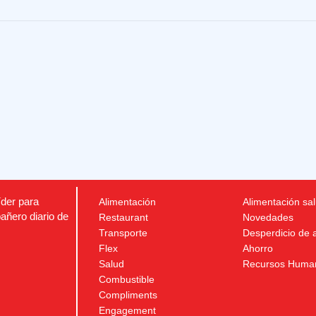
íder para
Alimentación
Alimentación sa
añero diario de
Restaurant
Novedades
Transporte
Desperdicio de 
Flex
Ahorro
Salud
Recursos Huma
Combustible
Compliments
Engagement