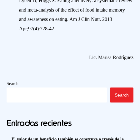
Lycett D, Higgs S. Eating attentively: a systematic review
and meta-analysis of the effect of food intake memory
and awareness on eating. Am J Clin Nutr. 2013
Apr;97(4):728-42
Lic. Marisa Rodríguez
Search
Search
Entradas recientes
El valor de un beneficio también se construye a través de la