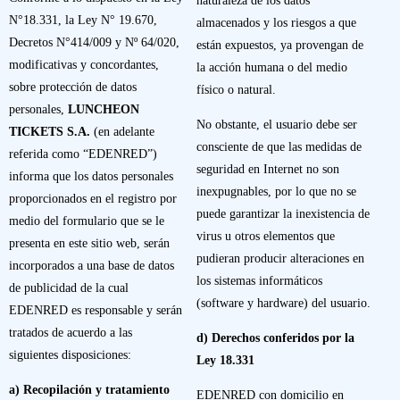
naturaleza de los datos
N°18.331, la Ley N° 19.670,
almacenados y los riesgos a que
Decretos N°414/009 y Nº 64/020,
están expuestos, ya provengan de
modificativas y concordantes,
la acción humana o del medio
sobre protección de datos
físico o natural.
personales,
LUNCHEON
No obstante, el usuario debe ser
TICKETS S.A.
(en adelante
consciente de que las medidas de
referida como “EDENRED”)
seguridad en Internet no son
informa que los datos personales
inexpugnables, por lo que no se
proporcionados en el registro por
puede garantizar la inexistencia de
medio del formulario que se le
virus u otros elementos que
presenta en este sitio web, serán
pudieran producir alteraciones en
incorporados a una base de datos
los sistemas informáticos
de publicidad de la cual
(software y hardware) del usuario.
EDENRED es responsable y serán
tratados de acuerdo a las
d) Derechos conferidos por la
siguientes disposiciones:
Ley 18.331
a) Recopilación y tratamiento
EDENRED con domicilio en