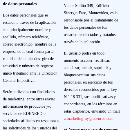
de datos personales
Victor Soliño 349, Edificio
Sinergia Faro, Montevideo, es la
Los datos personales que se
responsable por el tratamiento de
recaben a través de la aplicación
los datos personales de los
son principalmente nombre y
usuarios recolectados y tratados a
apellido, número telefónico,
través de la aplicación.
correo electrónico, nombre de la
empresa de la cual forma parte,
El usuario podrá en todo
cantidad de empleados, giro de
momento acceder, rectificar,
actividad y número de registro
actualizar, incluir, suprimir y
único tributario ante la Dirección
bloquear/retirar sus datos
General Impositiva.
personales, en ejercicio de los
derechos reconocidos por la Ley
Serán utilizados con finalidades
N.° 18.331, sus modificativas y
de marketing, entre otras enviar
concordantes, en los términos en
información de productos y/o
estas dispuestos, enviando un mail
servicios de EDENRED o
a
marketing-uy@edenred.com
.
sociedades afiliadas en respuesta a
las solicitudes de los usuarios del
e)
Acceso por parte de terceros