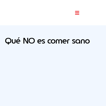
Buscador De Comercios
Qué NO es comer sano