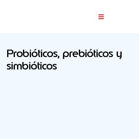
Buscador De Comercios
Probióticos, prebióticos y
simbióticos