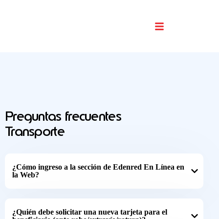
Buscador De Comercios
Preguntas frecuentes
Transporte
¿Cómo ingreso a la sección de Edenred En Línea en
la Web?
¿Quién debe solicitar una nueva tarjeta para el