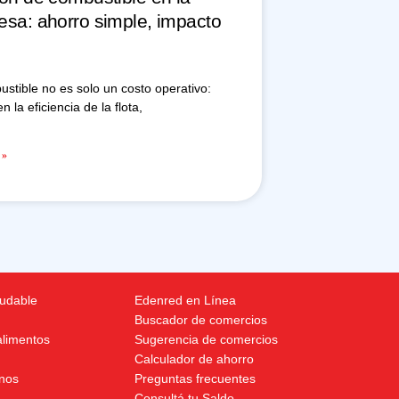
sa: ahorro simple, impacto
ustible no es solo un costo operativo:
en la eficiencia de la flota,
 »
ludable
Edenred en Línea
Buscador de comercios
alimentos
Sugerencia de comercios
Calculador de ahorro
nos
Preguntas frecuentes
Consultá tu Saldo