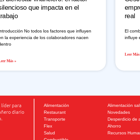
silencioso que impacta en el
empre
trabajo
real
Introducción No todos los factores que influyen
El comb
en la experiencia de los colaboradores nacen
influye 
dentro
Leer Más
Leer Más »
 líder para
Alimentación
Alimentación sa
añero diario
Restaurant
Novedades
o.
Transporte
Desperdicio de 
Flex
Ahorro
Salud
Recursos Huma
Combustible