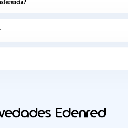
nsferencia?
?
vedades Edenred