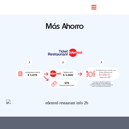
Buscador De Comercios
Más Ahorro