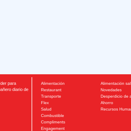
íder para
Alimentación
Alimentación sa
añero diario de
Restaurant
Novedades
Transporte
Desperdicio de 
Flex
Ahorro
Salud
Recursos Huma
Combustible
Compliments
Engagement