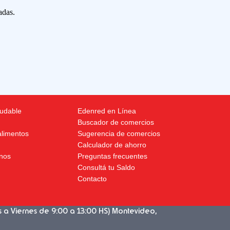
adas.
ludable
Edenred en Línea
Buscador de comercios
alimentos
Sugerencia de comercios
Calculador de ahorro
nos
Preguntas frecuentes
Consultá tu Saldo
Contacto
s a Viernes de 9:00 a 13:00 HS) Montevideo,