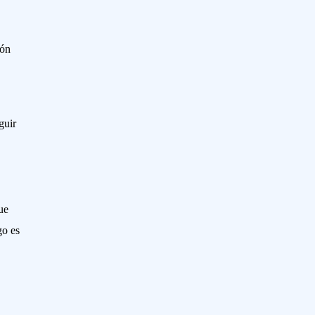
ión
guir
ue
go es