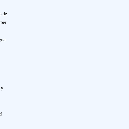
s de
rber
gua
 y
el