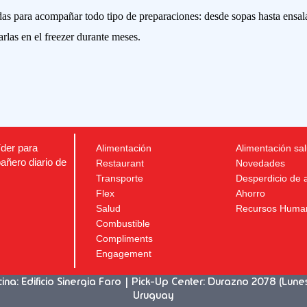
das para acompañar todo tipo de preparaciones: desde sopas hasta ensal
las en el freezer durante meses.
íder para
Alimentación
Alimentación sa
añero diario de
Restaurant
Novedades
Transporte
Desperdicio de 
Flex
Ahorro
Salud
Recursos Huma
Combustible
Compliments
Engagement
a: Edificio Sinergia Faro | Pick-Up Center: Durazno 2078 (Lune
Uruguay