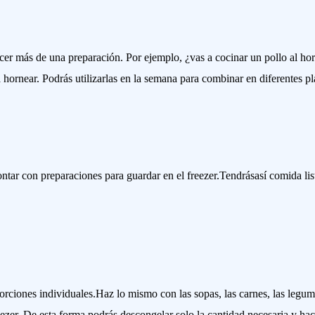
cer más de una preparación. Por ejemplo, ¿vas a cocinar un pollo al ho
ornear. Podrás utilizarlas en la semana para combinar en diferentes pl
ontar con preparaciones para guardar en el freezer.Tendrásasí comida lis
porciones individuales.Haz lo mismo con las sopas, las carnes, las legu
eezer. De esta forma podrás descongelar solo la cantidad necesaria y hac