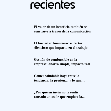
recientes
El valor de un beneficio también se
construye a través de la comunicación
El bienestar financiero: el factor
silencioso que impacta en el trabajo
Gestión de combustible en la
empresa: ahorro simple, impacto real
Comer saludable hoy: entre la
tendencia, la presión… y lo que
realmente funciona
¿Por qué en invierno te sentís
cansado antes de que empiece la
semana? Spoiler: no es solo el frío.