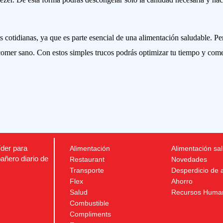
s cotidianas, ya que es parte esencial de una alimentación saludable. Pe
 comer sano. Con estos simples trucos podrás optimizar tu tiempo y com
íder para
Alimentación
Alimentación sa
añero diario de
Restaurant
Novedades
Transporte
Desperdicio de 
Flex
Ahorro
Salud
Recursos Huma
Combustible
Compliments