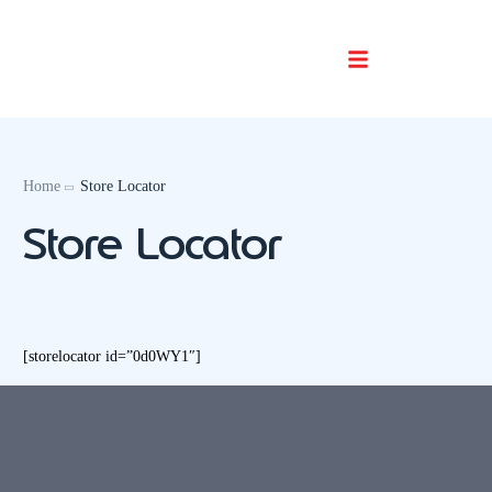
Buscador De Comercios
Home
Store Locator
Store Locator
[storelocator id=”0d0WY1″]