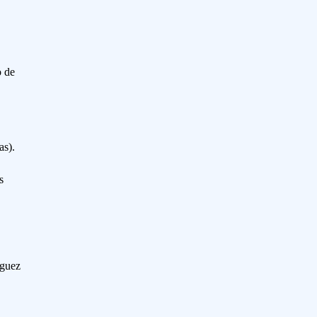
o de
as).
s
íguez