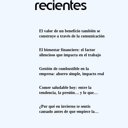
recientes
El valor de un beneficio también se
construye a través de la comunicación
El bienestar financiero: el factor
silencioso que impacta en el trabajo
Gestión de combustible en la
empresa: ahorro simple, impacto real
Comer saludable hoy: entre la
tendencia, la presión… y lo que
realmente funciona
¿Por qué en invierno te sentís
cansado antes de que empiece la
semana? Spoiler: no es solo el frío.