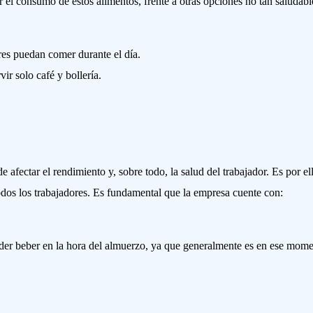
 el consumo de estos alimentos, frente a otras opciones no tan saludabl
res puedan comer durante el día.
ir solo café y bollería.
de afectar el rendimiento y, sobre todo, la salud del trabajador. Es por el
odos los trabajadores. Es fundamental que la empresa cuente con:
der beber en la hora del almuerzo, ya que generalmente es en ese mom