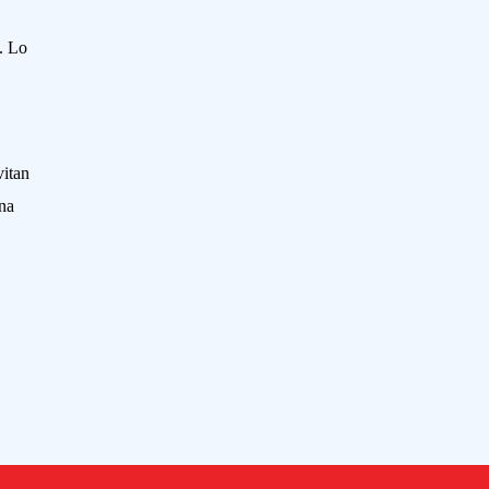
. Lo
vitan
na