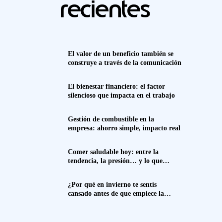
recientes
El valor de un beneficio también se
construye a través de la comunicación
El bienestar financiero: el factor
silencioso que impacta en el trabajo
Gestión de combustible en la
empresa: ahorro simple, impacto real
Comer saludable hoy: entre la
tendencia, la presión… y lo que
realmente funciona
¿Por qué en invierno te sentís
cansado antes de que empiece la
semana? Spoiler: no es solo el frío.