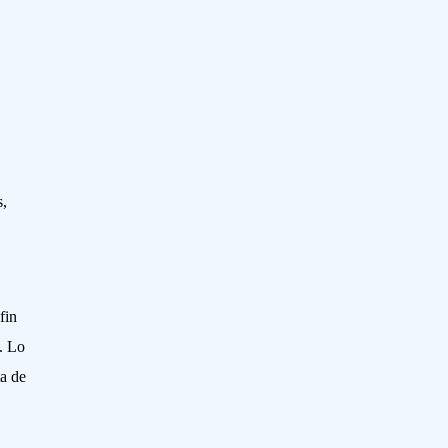
s,
fin
. Lo
ta de