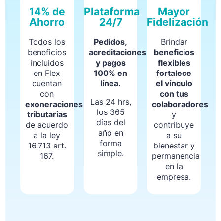
14% de
Plataforma
Mayor
Ahorro
24/7
Fidelización
Todos los
Pedidos,
Brindar
beneficios
acreditaciones
beneficios
incluidos
y pagos
flexibles
en Flex
100% en
fortalece
cuentan
línea.
el vínculo
con
con tus
Las 24 hrs,
exoneraciones
colaboradores
los 365
tributarias
y
días del
de acuerdo
contribuye
año en
a la ley
a su
forma
16.713 art.
bienestar y
simple.
167.
permanencia
en la
empresa.