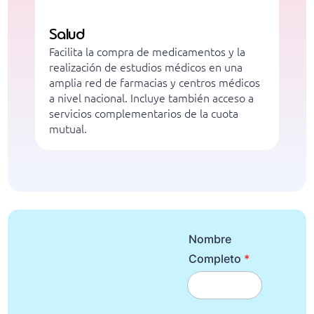
Salud
C
Facilita la compra de medicamentos y la
O
realización de estudios médicos en una
h
amplia red de farmacias y centros médicos
P
a nivel nacional. Incluye también acceso a
p
servicios complementarios de la cuota
b
mutual.
O
Nombre
Completo
*