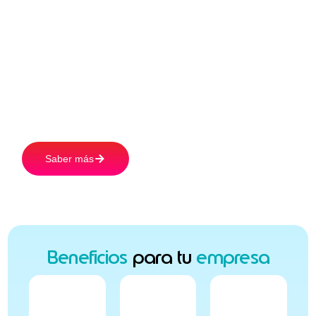
Con Edenred las empresas ahorran y sus
colaboradores aumentan su poder de
compra. Simplificá la gestión de beneficios,
fortaleciendo el bienestar de tu equipo con
Beneficios Flexibles:
Saber más
Beneficios
para tu
empresa