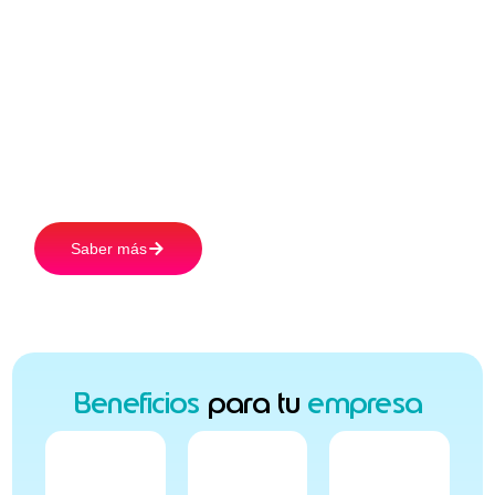
Con Edenred las empresas ahorran y sus
colaboradores aumentan su poder de
compra. Simplificá la gestión de beneficios,
fortaleciendo el bienestar de tu equipo con
Beneficios Flexibles:
Saber más
Beneficios
para tu
empresa