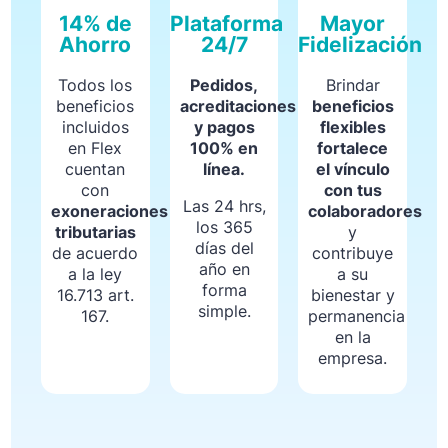
14% de
Plataforma
Mayor
Ahorro
24/7
Fidelización
Todos los
Pedidos,
Brindar
beneficios
acreditaciones
beneficios
incluidos
y pagos
flexibles
en Flex
100% en
fortalece
cuentan
línea.
el vínculo
con
con tus
Las 24 hrs,
exoneraciones
colaboradores
los 365
tributarias
y
días del
de acuerdo
contribuye
año en
a la ley
a su
forma
16.713 art.
bienestar y
simple.
167.
permanencia
en la
empresa.