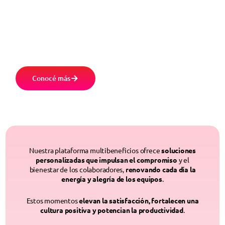
Impulsá el compromiso de tus colaboradores y
el éxito de tu empresa, creando una
experiencia única, a través de nuestra
plataforma.
Conocé más
Nuestra plataforma multibeneficios ofrece
soluciones
personalizadas que impulsan el compromiso
y el
bienestar de los colaboradores,
renovando cada día la
energía y alegría de los equipos
.
Estos momentos
elevan la satisfacción, fortalecen una
cultura positiva y potencian la productividad
.