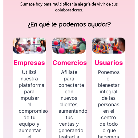
Sumate hoy para multiplicar la alegría de vivir de tus
colaboradores.
¿En qué te podemos ayudar?
Empresas
Comercios
Usuarios
Utilizá
Afiliate
Ponemos
nuestra
para
el
plataforma
conectarte
bienestar
para
con
integral
impulsar
nuevos
de las
el
clientes,
personas
compromiso
aumentando
en el
de tu
tus
centro
equipo y
ventas y
de todo
aumentar
generando
lo que
el
lealtad a
hacemos,